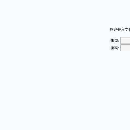
歡迎登入文
帳號:
密碼: