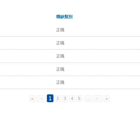
職缺類別
正職
正職
正職
正職
正職
1
«
﹤
2
3
4
5
...
﹥
»